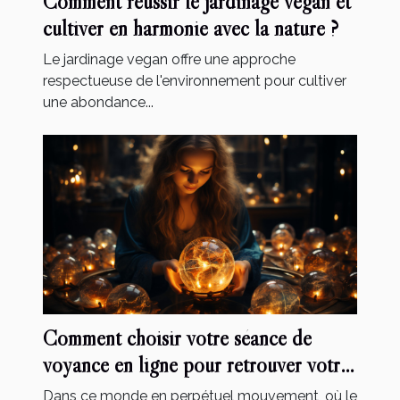
Comment réussir le jardinage vegan et
cultiver en harmonie avec la nature ?
Le jardinage vegan offre une approche
respectueuse de l'environnement pour cultiver
une abondance...
Comment choisir votre séance de
voyance en ligne pour retrouver votre
bien-être ?
Dans ce monde en perpétuel mouvement, où le