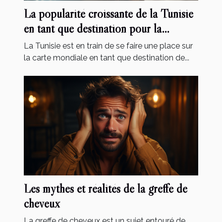
La popularité croissante de la Tunisie
en tant que destination pour la
chirurgie esthétique
La Tunisie est en train de se faire une place sur
la carte mondiale en tant que destination de...
Les mythes et réalités de la greffe de
cheveux
La greffe de cheveux est un sujet entouré de