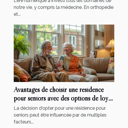
L'ère numérique a investi tous les domaines de
notre vie, y compris la médecine. En orthopédie
et...
Avantages de choisir une résidence
pour seniors avec des options de loyer
modéré et des services inclus
La décision d'opter pour une résidence pour
seniors peut être influencée par de multiples
facteurs...