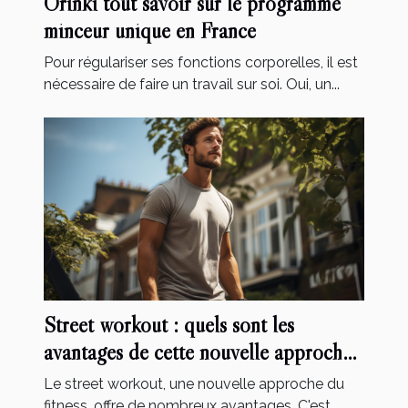
Orinki tout savoir sur le programme
minceur unique en France
Pour régulariser ses fonctions corporelles, il est
nécessaire de faire un travail sur soi. Oui, un...
Street workout : quels sont les
avantages de cette nouvelle approche
de fitness ?
Le street workout, une nouvelle approche du
fitness, offre de nombreux avantages. C'est