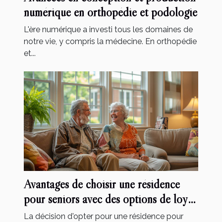
numérique en orthopédie et podologie
L'ère numérique a investi tous les domaines de
notre vie, y compris la médecine. En orthopédie
et...
Avantages de choisir une résidence
pour seniors avec des options de loyer
modéré et des services inclus
La décision d'opter pour une résidence pour