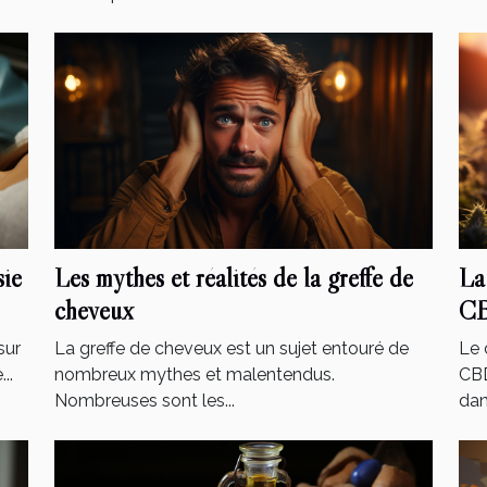
sie
Les mythes et réalités de la greffe de
La
cheveux
CB
sur
La greffe de cheveux est un sujet entouré de
Le 
..
nombreux mythes et malentendus.
CBD
Nombreuses sont les...
dans