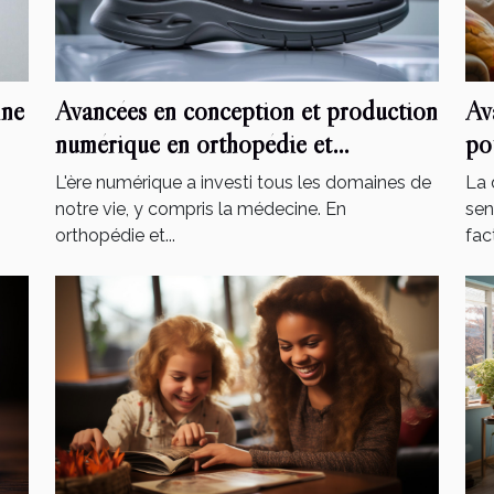
nne
Avancées en conception et production
Av
numérique en orthopédie et
po
podologie
mo
L'ère numérique a investi tous les domaines de
La 
notre vie, y compris la médecine. En
sen
orthopédie et...
fact