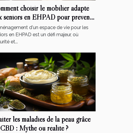
mment choisir le mobilier adapté
x seniors en EHPAD pour prévenir
s chutes et accidents
ménagement d'un espace de vie pour les
iors en EHPAD est un défi majeur, où
rité et...
aiter les maladies de la peau grâce
 CBD : Mythe ou réalité ?