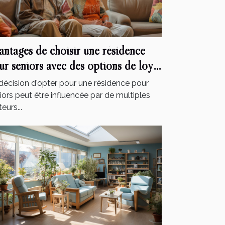
antages de choisir une résidence
ur seniors avec des options de loyer
déré et des services inclus
décision d'opter pour une résidence pour
iors peut être influencée par de multiples
eurs...