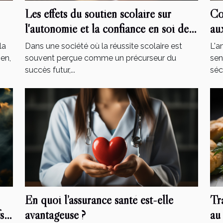
Les effets du soutien scolaire sur
Co
l'autonomie et la confiance en soi des
au
élèves
le
la
Dans une société où la réussite scolaire est
L'a
ien,
souvent perçue comme un précurseur du
sen
succès futur,...
sécu
En quoi l’assurance santé est-elle
Tr
s
avantageuse ?
au