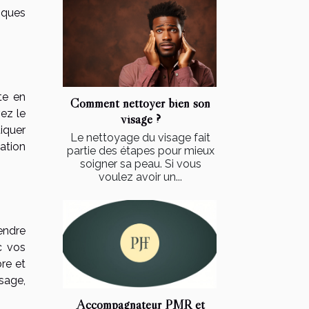
iques
te en
Comment nettoyer bien son
vez le
visage ?
iquer
Le nettoyage du visage fait
cation
partie des étapes pour mieux
soigner sa peau. Si vous
voulez avoir un...
endre
c vos
re et
sage,
Accompagnateur PMR et