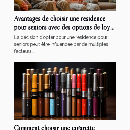
Avantages de choisir une résidence
pour seniors avec des options de loyer
modéré et des services inclus
La décision d'opter pour une résidence pour
seniors peut être influencée par de multiples
facteurs...
Comment choisir une cigarette