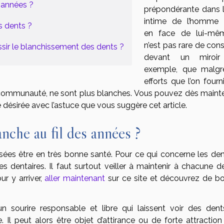
s années ?
prépondérante dans l
intime de l’homme
s dents ?
en face de lui-mêm
n’est pas rare de cons
sir le blanchissement des dents ?
devant un miroir
exemple, que malgr
efforts que l’on fourni
n communauté, ne sont plus blanches. Vous pouvez dès maint
ité désirée avec l’astuce que vous suggère cet article.
anche au fil des années ?
sées être en très bonne santé. Pour ce qui concerne les dent
es dentaires. Il faut surtout veiller à maintenir à chacune d
ur y arriver,
aller maintenant
sur ce site et découvrez de b
 sourire responsable et libre qui laissent voir des dent
 Il peut alors être objet d’attirance ou de forte attraction