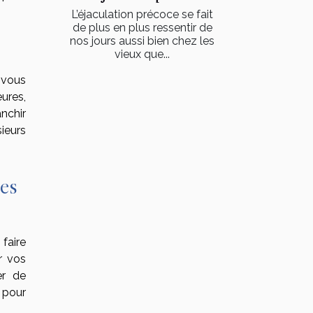
L’éjaculation précoce se fait
de plus en plus ressentir de
nos jours aussi bien chez les
vieux que...
 vous
eures,
nchir
sieurs
des
faire
r vos
er de
 pour