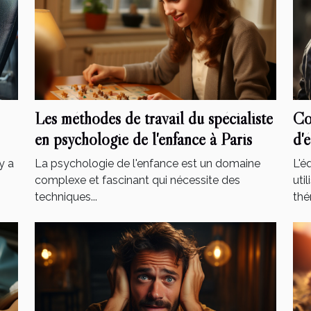
Les méthodes de travail du spécialiste
Co
en psychologie de l'enfance à Paris
d'
y a
La psychologie de l'enfance est un domaine
L'é
complexe et fascinant qui nécessite des
uti
techniques...
thé