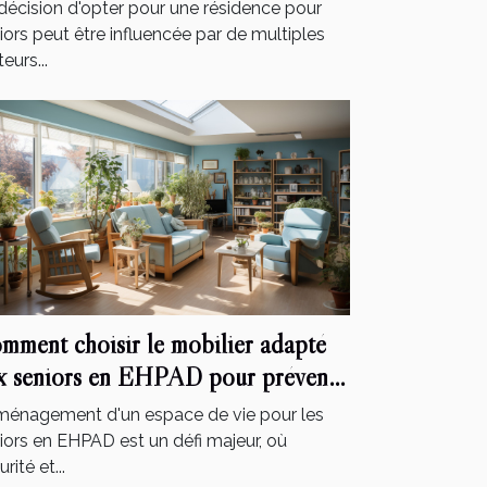
déré et des services inclus
décision d'opter pour une résidence pour
iors peut être influencée par de multiples
eurs...
mment choisir le mobilier adapté
x seniors en EHPAD pour prévenir
s chutes et accidents
ménagement d'un espace de vie pour les
iors en EHPAD est un défi majeur, où
rité et...