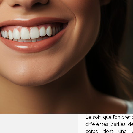
Le soin que l’on pren
différentes parties d
corps tient une p