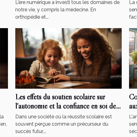
podologie
mo
L'ère numérique a investi tous les domaines de
La 
notre vie, y compris la médecine. En
sen
orthopédie et...
fact
Les effets du soutien scolaire sur
Co
l'autonomie et la confiance en soi des
au
élèves
le
la
Dans une société où la réussite scolaire est
L'a
ien,
souvent perçue comme un précurseur du
sen
succès futur,...
sécu