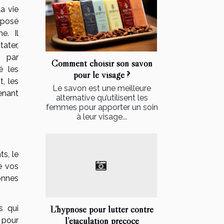
a vie
 posé
e. Il
tater,
 par
Comment choisir son savon
é les
pour le visage ?
t, les
Le savon est une meilleure
enant
alternative qu’utilisent les
femmes pour apporter un soin
à leur visage...
s, le
e vos
onnes
L’hypnose pour lutter contre
s qui
l’éjaculation précoce
 pour